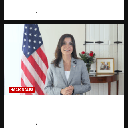
Dominicana
agosto 8, 2026
Eduardo Pérez Agüero
NACIONALES
Embajadora de EE. UU. responde a Aneudys
Santos y reafirma la defensa de la libertad
de expresión
agosto 7, 2026
Miguel Ferrera