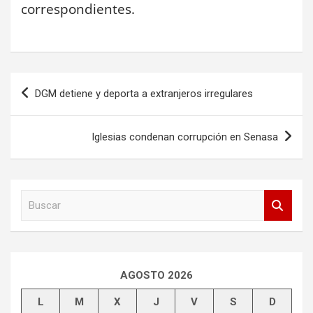
correspondientes.
Navegación
DGM detiene y deporta a extranjeros irregulares
de
entradas
Iglesias condenan corrupción en Senasa
B
u
s
c
a
r
AGOSTO 2026
L
M
X
J
V
S
D