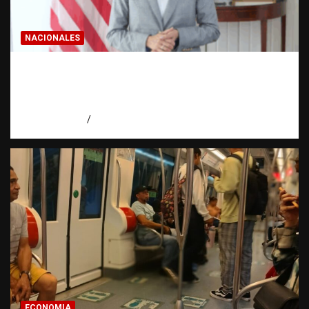
NACIONALES
Embajadora de EE. UU. responde a Aneudys
Santos y reafirma la defensa de la libertad
de expresión
agosto 7, 2026
Miguel Ferrera
ECONOMIA