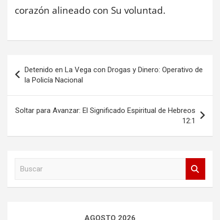
corazón alineado con Su voluntad.
Navegación
Detenido en La Vega con Drogas y Dinero: Operativo de
de
la Policía Nacional
entradas
Soltar para Avanzar: El Significado Espiritual de Hebreos
12:1
B
u
s
c
a
r
AGOSTO 2026