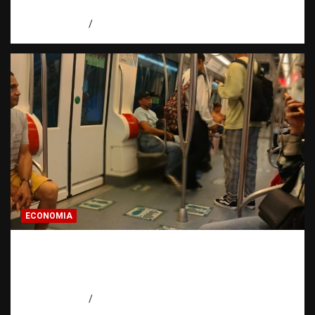
de expresión
agosto 7, 2026
Miguel Ferrera
ECONOMIA
Economía dominicana: la pregunta que
todo dominicano en el exterior hace antes
de invertir
agosto 7, 2026
Eduardo Pérez Agüero