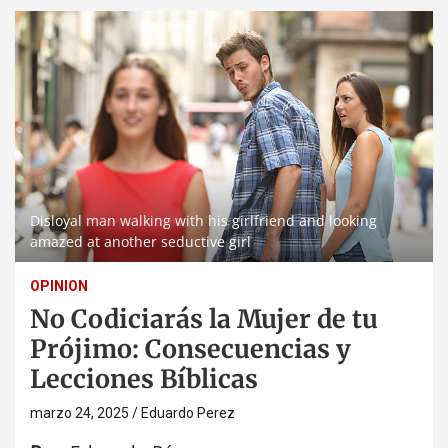
Disloyal man walking with his girlfriend and looking
amazed at another seductive girl
OPINION
No Codiciarás la Mujer de tu
Prójimo: Consecuencias y
Lecciones Bíblicas
marzo 24, 2025
Eduardo Perez