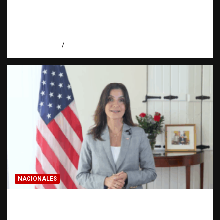
Activo en una investigación: ¿qué significa
realmente? | Observatorio Fundación RATT
Dominicana
agosto 8, 2026
Eduardo Pérez Agüero
NACIONALES
Embajadora de EE. UU. responde a Aneudys
Santos y reafirma la defensa de la libertad