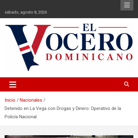
Saltar
al
sábado, agosto 8, 2026
contenido
El Vocero Dominicano
El Vocero Dominicano
Inicio
Nacionales
Detenido en La Vega con Drogas y Dinero: Operativo de la
Policía Nacional