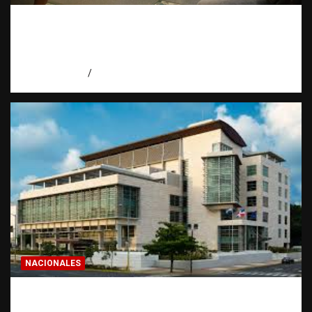
Economía dominicana: la pregunta que
todo dominicano en el exterior hace antes
de invertir
agosto 7, 2026
Eduardo Pérez Agüero
NACIONALES
Condenan a 30 años a dos hombres por
intento de asesinato en Capotillo