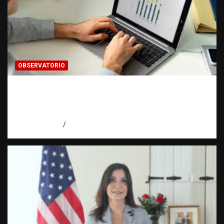
OBSERVATORIO
Cómo hacer una estadística: del dato a la
evidencia | Observatorio Fundación RATT
Dominicana
agosto 8, 2026
Eduardo Pérez Agüero