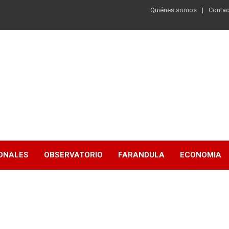
Quiénes somos
Contac
ONALES
OBSERVATORIO
FARANDULA
ECONOMIA