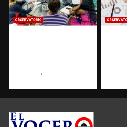
OBSERVATORIO
OBSERVATO
¿CUÁL ES EL PLAN? La
INFOR
pregunta que puede cambiar
CLASIFI
el rumbo de una
investi
investigación | Observatorio
puerta c
Fundación RATT
Observa
Dominicana
RATT D
agosto 7, 2026
Eduardo Pérez Agüero
agosto 7, 2