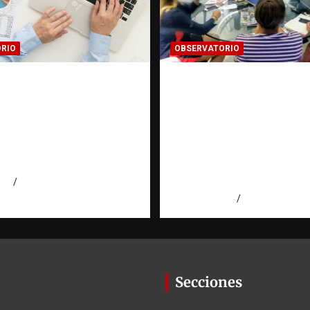
RIO
OBSERVATORIO
MACIÓN
FUENTES CONFIDENC
CADA: Cuando una
La información que 
gación encuentra una
cambiar una investi
errada |
cuando se protege
torio Fundación
correctamente |
ominicana
Observatorio Fundac
RATT Dominicana
026
Eduardo Pérez Agüero
agosto 6, 2026
Eduardo Pérez
Secciones