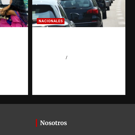
NACIONALES
IALES:
El “corte de pastelito” vuelve
puede
a preocupar en las calles
gación
dominicanas
agosto 6, 2026
Jose Amparo
ión
 Agüero
Nosotros