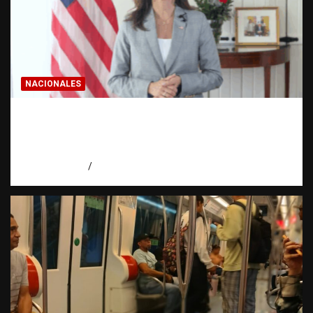
NACIONALES
Embajadora de EE. UU. responde a Aneudys
Santos y reafirma la defensa de la libertad
de expresión
agosto 7, 2026
Miguel Ferrera