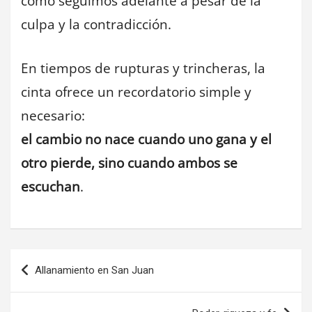
cómo seguimos adelante a pesar de la
culpa y la contradicción.
En tiempos de rupturas y trincheras, la
cinta ofrece un recordatorio simple y
necesario:
el cambio no nace cuando uno gana y el
otro pierde, sino cuando ambos se
escuchan
.
Navegación
Allanamiento en San Juan
de