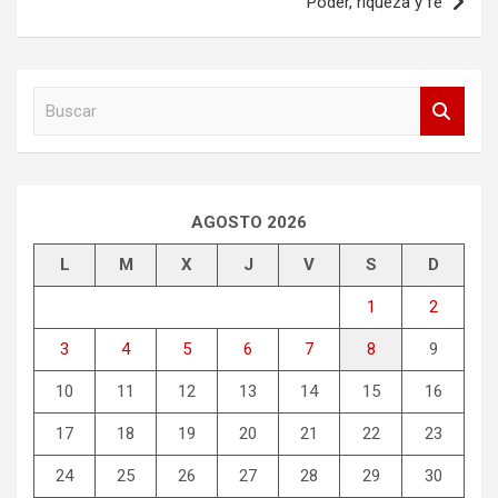
entradas
Poder, riqueza y fe
B
u
s
c
a
r
AGOSTO 2026
L
M
X
J
V
S
D
1
2
3
4
5
6
7
8
9
10
11
12
13
14
15
16
17
18
19
20
21
22
23
24
25
26
27
28
29
30