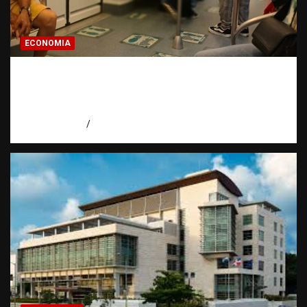
ECONOMIA
Economía dominicana: la pregunta que
todo dominicano en el exterior hace antes
de invertir
agosto 7, 2026
Eduardo Pérez Agüero