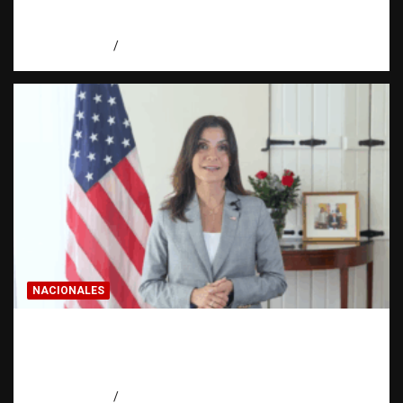
realmente? | Observatorio Fundación RATT
Dominicana
agosto 8, 2026
Eduardo Pérez Agüero
NACIONALES
Embajadora de EE. UU. responde a Aneudys
Santos y reafirma la defensa de la libertad
de expresión
agosto 7, 2026
Miguel Ferrera