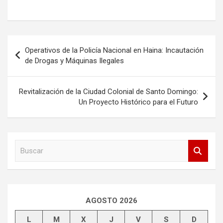
Navegación
Operativos de la Policía Nacional en Haina: Incautación
de
de Drogas y Máquinas Ilegales
entradas
Revitalización de la Ciudad Colonial de Santo Domingo:
Un Proyecto Histórico para el Futuro
B
u
s
c
a
r
AGOSTO 2026
L
M
X
J
V
S
D