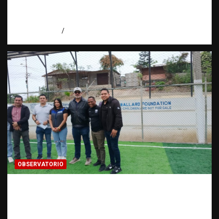
alianza por las víctimas | Observatorio |
Fundación RATT
agosto 5, 2026
Eduardo Perez
OBSERVATORIO
Investigación de una ONG sobre trata de
personas: qué puede y qué no puede hacer |
Observatorio RATT Dominicana