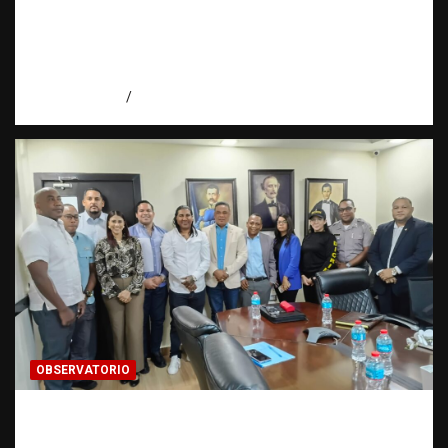
Periodismo de buenas prácticas contra la
trata de personas | Observatorio Fundación
RATT Dominicana
agosto 6, 2026
Eduardo Pérez Agüero
OBSERVATORIO
Cooperación interinstitucional contra la
trata de personas | DICRIM y ONG: una