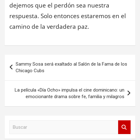
dejemos que el perdón sea nuestra
respuesta. Solo entonces estaremos en el
camino de la verdadera paz.
Navegación
Sammy Sosa será exaltado al Salón de la Fama de los
de
Chicago Cubs
entradas
La película «Día Ocho» impulsa el cine dominicano: un
emocionante drama sobre fe, familia y milagros
B
u
s