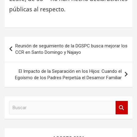
públicas al respecto.
Navegación
Reunión de seguimiento de la DGSPC busca mejorar los
de
CCR en Santo Domingo y Najayo
entradas
El Impacto de la Separación en los Hijos: Cuando el
Egoísmo de los Padres Perpetúa el Desamor Familiar
B
u
s
c
a
r