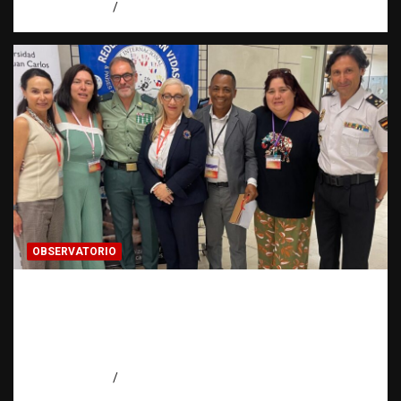
agosto 5, 2026
Eduardo Pérez Agüero
OBSERVATORIO
Cooperación ONG y agencias
internacionales | La pregunta que nació al
investigar HSI | Observatorio Fundación
RATT Dominicana
agosto 5, 2026
Eduardo Pérez Agüero