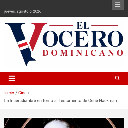
Saltar
al
jueves, agosto 6, 2026
contenido
El Vocero Dominicano
El Vocero Dominicano
Inicio
Cine
La Incertidumbre en torno al Testamento de Gene Hackman