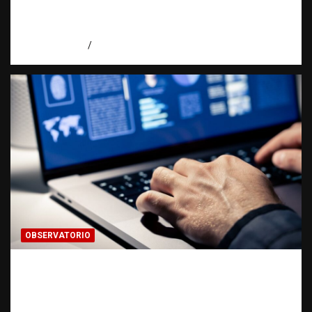
personas: qué puede y qué no puede hacer |
Observatorio RATT Dominicana
agosto 5, 2026
Eduardo Perez
OBSERVATORIO
Evidencia digital: la prueba invisible que
hoy fortalece las investigaciones |
Observatorio Fundación RATT Dominicana