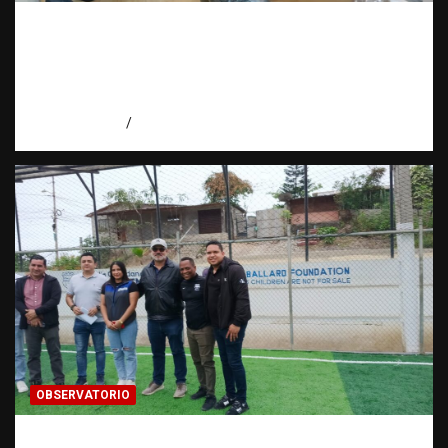
Cooperación interinstitucional contra la
trata de personas | DICRIM y ONG: una
alianza por las víctimas | Observatorio |
Fundación RATT
agosto 5, 2026
Eduardo Perez
OBSERVATORIO
Investigación de una ONG sobre trata de