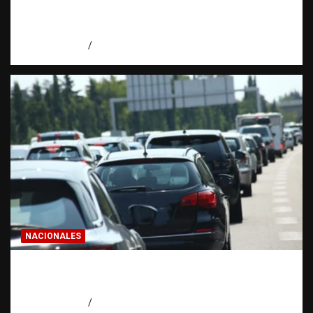
correctamente | Observatorio Fundación
RATT Dominicana
agosto 6, 2026
Eduardo Pérez Agüero
NACIONALES
El “corte de pastelito” vuelve a preocupar
en las calles dominicanas
agosto 6, 2026
Jose Amparo