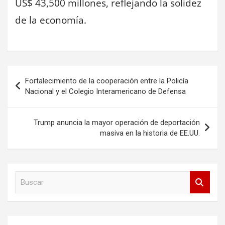
US$ 43,500 millones, reflejando la solidez
de la economía.
Navegación
Fortalecimiento de la cooperación entre la Policía
de
Nacional y el Colegio Interamericano de Defensa
entradas
Trump anuncia la mayor operación de deportación
masiva en la historia de EE.UU.
B
u
s
c
a