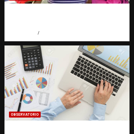
¿CUÁL ES EL PLAN? La pregunta que puede
cambiar el rumbo de una investigación |
Observatorio Fundación RATT Dominicana
agosto 7, 2026
Eduardo Pérez Agüero
OBSERVATORIO
INFORMACIÓN CLASIFICADA: Cuando una