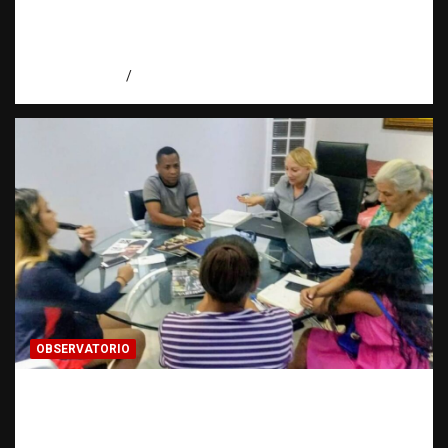
investigación encuentra una puerta cerrada
| Observatorio Fundación RATT
Dominicana
agosto 7, 2026
Eduardo Pérez Agüero
OBSERVATORIO
FUENTES CONFIDENCIALES: La
información que puede cambiar una
investigación cuando se protege