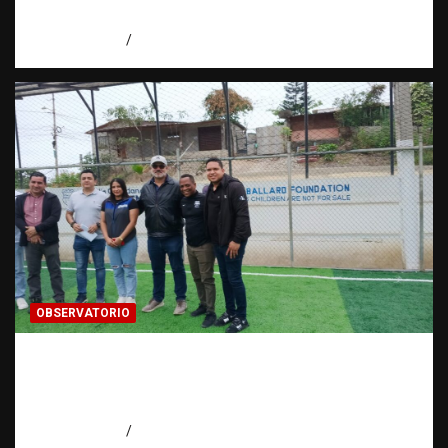
Fundación RATT
agosto 5, 2026
Eduardo Perez
OBSERVATORIO
Investigación de una ONG sobre trata de
personas: qué puede y qué no puede hacer |
Observatorio RATT Dominicana
agosto 5, 2026
Eduardo Perez