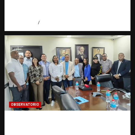
Periodismo de buenas prácticas contra la
trata de personas | Observatorio Fundación
RATT Dominicana
agosto 6, 2026
Eduardo Pérez Agüero
OBSERVATORIO
Cooperación interinstitucional contra la
trata de personas | DICRIM y ONG: una
alianza por las víctimas | Observatorio |