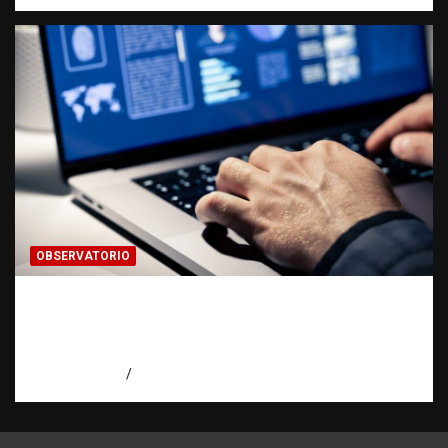
OBSERVATORIO
Evidencia digital: la prueba invisible que
hoy fortalece las investigaciones |
Observatorio Fundación RATT Dominicana
agosto 5, 2026
Eduardo Pérez Agüero