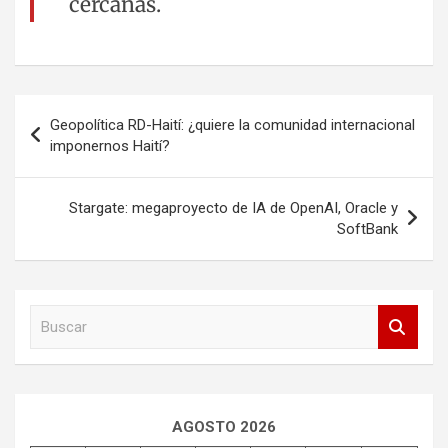
cercanas.
Navegación
Geopolítica RD-Haití: ¿quiere la comunidad internacional
de
imponernos Haití?
entradas
Stargate: megaproyecto de IA de OpenAI, Oracle y
SoftBank
B
u
s
c
a
r
AGOSTO 2026