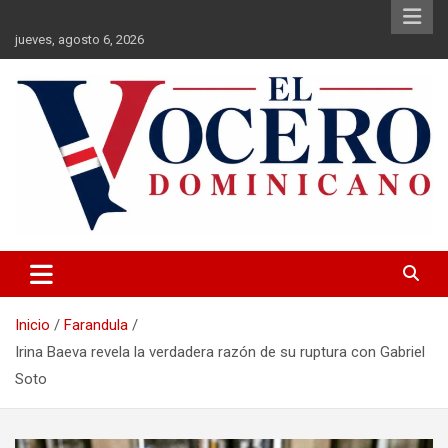
Saltar
al
jueves, agosto 6, 2026
contenido
El Vocero Dominicano
El Vocero Dominicano
Inicio
Farandula
Irina Baeva revela la verdadera razón de su ruptura con Gabriel
Soto