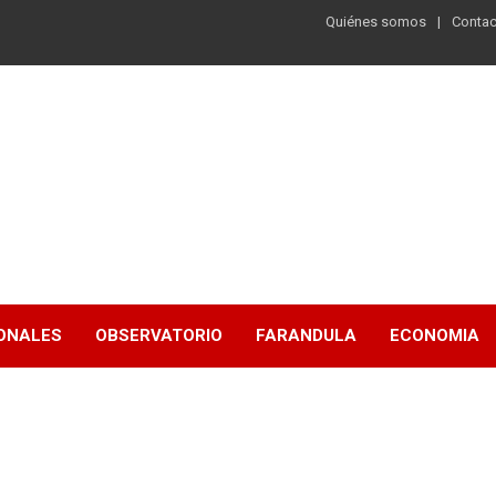
Quiénes somos
Contac
ONALES
OBSERVATORIO
FARANDULA
ECONOMIA