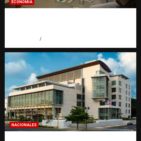
ECONOMIA
Economía dominicana: la pregunta que
todo dominicano en el exterior hace antes
de invertir
agosto 7, 2026
Eduardo Pérez Agüero
NACIONALES
Condenan a 30 años a dos hombres por