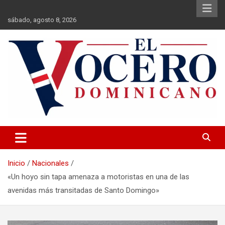
Saltar
al
sábado, agosto 8, 2026
contenido
El Vocero Dominicano
El Vocero Dominicano
Inicio
Nacionales
«Un hoyo sin tapa amenaza a motoristas en una de las
avenidas más transitadas de Santo Domingo»