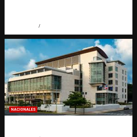
Economía dominicana: la pregunta que
todo dominicano en el exterior hace antes
de invertir
agosto 7, 2026
Eduardo Pérez Agüero
NACIONALES
Condenan a 30 años a dos hombres por
intento de asesinato en Capotillo