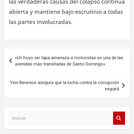
las verdaderas causas del colapso continúa
abierta y mantiene bajo escrutinio a todas
las partes involucradas.
Navegación
«Un hoyo sin tapa amenaza a motoristas en una de las
de
avenidas más transitadas de Santo Domingo»
entradas
Yeni Berenice asegura que la lucha contra la corrupción
seguirá
B
u
s
c