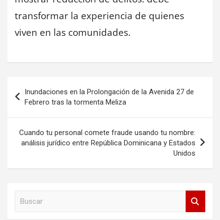
transformar la experiencia de quienes
viven en las comunidades.
Navegación
Inundaciones en la Prolongación de la Avenida 27 de
de
Febrero tras la tormenta Meliza
entradas
Cuando tu personal comete fraude usando tu nombre:
análisis jurídico entre República Dominicana y Estados
Unidos
B
u
s