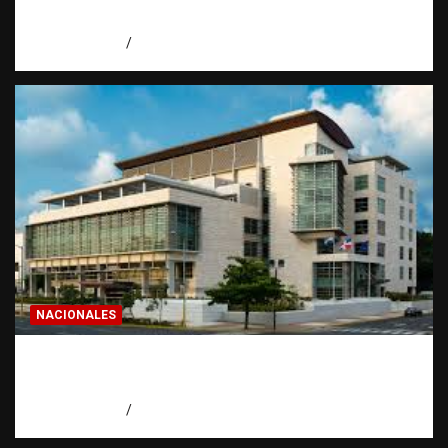
de invertir
agosto 7, 2026
Eduardo Pérez Agüero
NACIONALES
Condenan a 30 años a dos hombres por
intento de asesinato en Capotillo
agosto 7, 2026
Miguel Ferrera