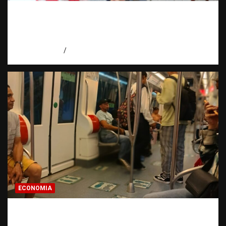
Embajadora de EE. UU. responde a Aneudys
Santos y reafirma la defensa de la libertad
de expresión
agosto 7, 2026
Miguel Ferrera
ECONOMIA
Economía dominicana: la pregunta que
todo dominicano en el exterior hace antes