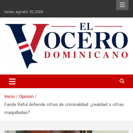
Saltar
al
lunes, agosto 10, 2026
contenido
El Vocero Dominicano
El Vocero Dominicano
Inicio
Opinion
Faride Raful defiende cifras de criminalidad: ¿realidad o cifras
maquilladas?