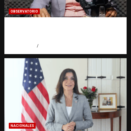
OBSERVATORIO
Activo en una investigación: ¿qué significa
realmente? | Observatorio Fundación RATT
Dominicana
agosto 8, 2026
Eduardo Pérez Agüero
NACIONALES