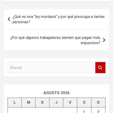
Navegación
¿Qué es una “ley mordaza” y por qué preocupa a tantas
de
personas?
entradas
¿Por qué algunos trabajadores sienten que pagan más
impuestos?
B
u
s
c
a
r
AGOSTO 2026
L
M
X
J
V
S
D
1
2