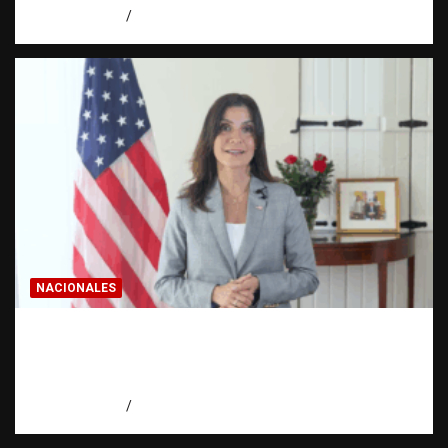
agosto 8, 2026
Eduardo Pérez Agüero
NACIONALES
Embajadora de EE. UU. responde a Aneudys
Santos y reafirma la defensa de la libertad
de expresión
agosto 7, 2026
Miguel Ferrera