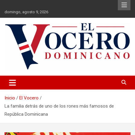
Saltar
al
domingo, agosto 9, 2026
contenido
El Vocero Dominicano
El Vocero Dominicano
Inicio
El Vocero
La familia detrás de uno de los rones más famosos de
República Dominicana