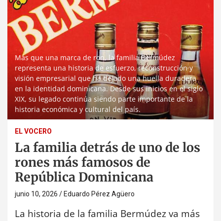
Más que una marca de ron, la familia Bermúdez
representa una historia de esfuerzo, reconstrucción y
visión empresarial que ha dejado una huella duradera
en la identidad dominicana. Desde sus inicios en el siglo
XIX, su legado continúa siendo parte importante de la
historia económica y cultural del país.
EL VOCERO
La familia detrás de uno de los
rones más famosos de
República Dominicana
junio 10, 2026
Eduardo Pérez Agüero
La historia de la familia Bermúdez va más