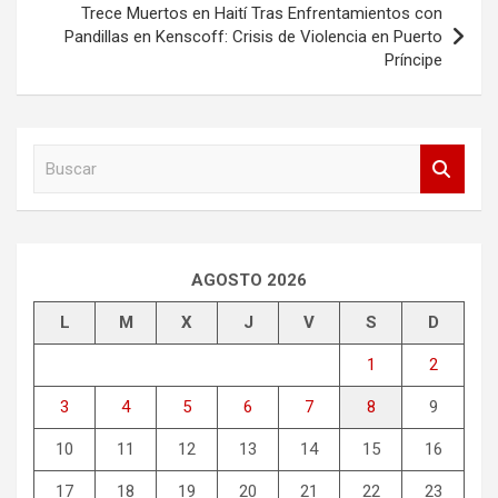
Trece Muertos en Haití Tras Enfrentamientos con
Pandillas en Kenscoff: Crisis de Violencia en Puerto
Príncipe
B
u
s
c
a
r
AGOSTO 2026
L
M
X
J
V
S
D
1
2
3
4
5
6
7
8
9
10
11
12
13
14
15
16
17
18
19
20
21
22
23