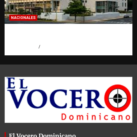
NACIONALES
Condenan a 30 años a dos hombres por
intento de asesinato en Capotillo
agosto 7, 2026
Miguel Ferrera
El Vocero Dominicano