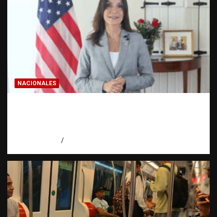
NACIONALES
Embajadora de EE. UU. responde a Aneudys
Santos y reafirma la defensa de la libertad
de expresión
agosto 7, 2026
Miguel Ferrera