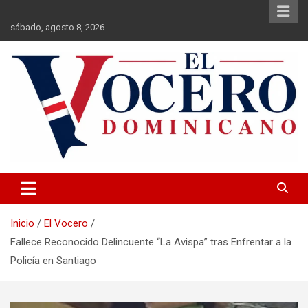
Saltar
al
sábado, agosto 8, 2026
contenido
El Vocero Dominicano
El Vocero Dominicano
Inicio
El Vocero
Fallece Reconocido Delincuente “La Avispa” tras Enfrentar a la
Policía en Santiago