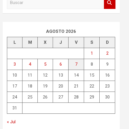
u
s
c
a
r
AGOSTO 2026
L
M
X
J
V
S
D
1
2
3
4
5
6
7
8
9
10
11
12
13
14
15
16
17
18
19
20
21
22
23
24
25
26
27
28
29
30
31
« Jul