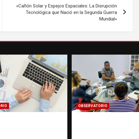
«Cañón Solar y Espejos Espaciales: La Disrupción
Tecnológica que Nació en la Segunda Guerra
Mundial»
RIO
OBSERVATORIO
MACIÓN
FUENTES CONFIDENC
CADA: Cuando una
La información que 
gación encuentra una
cambiar una investi