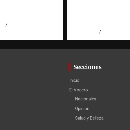
errada |
cuando se protege
torio Fundación
correctamente |
ominicana
Observatorio Fundac
RATT Dominicana
026
Eduardo Pérez Agüero
agosto 6, 2026
Eduardo Pérez
Secciones
Inicio
El Vocero
Nacionales
Opinion
Salud y Belleza