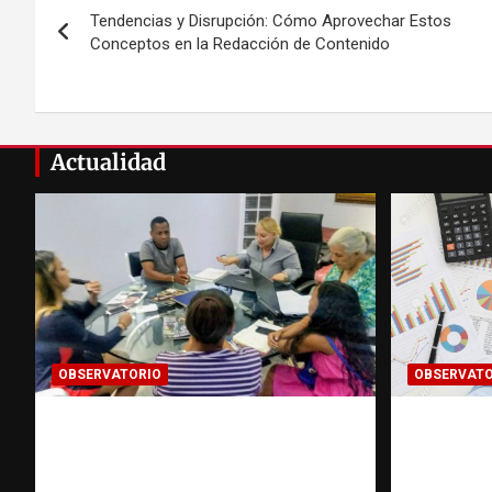
Tendencias y Disrupción: Cómo Aprovechar Estos
de
Conceptos en la Redacción de Contenido
entradas
Actualidad
OBSERVATORIO
OBSERVATO
¿CUÁL ES EL PLAN? La
INFOR
pregunta que puede cambiar
CLASIFI
el rumbo de una
investi