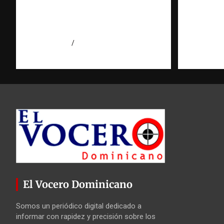
investigación | Observatorio
puerta c
Fundación RATT
Observa
Dominicana
RATT D
agosto 7, 2026
Eduardo Pérez Agüero
agosto 7, 2
El Vocero Dominicano
Somos un periódico digital dedicado a
informar con rapidez y precisión sobre los