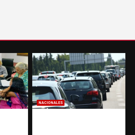
NACIONALES
IALES:
El “corte de pastelito” vuelve
puede
a preocupar en las calles
gación
dominicanas