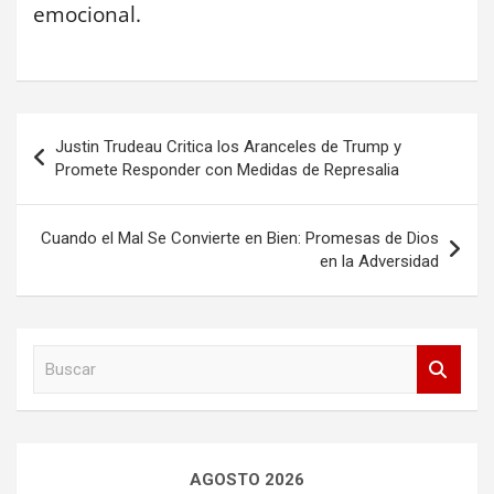
emocional.
Navegación
Justin Trudeau Critica los Aranceles de Trump y
de
Promete Responder con Medidas de Represalia
entradas
Cuando el Mal Se Convierte en Bien: Promesas de Dios
en la Adversidad
B
u
s
c
a
r
AGOSTO 2026