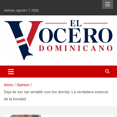
Saltar
al
viernes, agosto 7, 2026
contenido
El Vocero Dominicano
El Vocero Dominicano
Inicio
Opinion
Deja de ser tan amable con los demás: La verdadera esencia
de la bondad