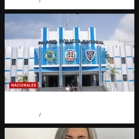
agosto 7, 2026
Miguel Ferrera
NACIONALES
Homicidios en RD alcanzan su tasa más
baja en años
agosto 7, 2026
Eduardo Pérez Agüero