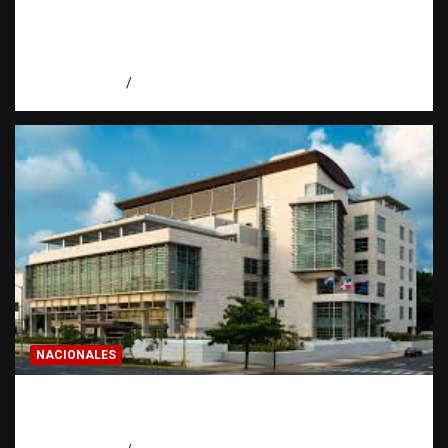
Economía dominicana: la pregunta que
todo dominicano en el exterior hace antes
de invertir
agosto 7, 2026
Eduardo Pérez Agüero
NACIONALES
Condenan a 30 años a dos hombres por
intento de asesinato en Capotillo