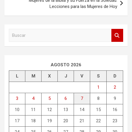
Mujeres de la Biblia y su Fuerza en la Soledad:
Lecciones para las Mujeres de Hoy
B
u
s
c
a
r
AGOSTO 2026
L
M
X
J
V
S
D
1
2
3
4
5
6
7
8
9
10
11
12
13
14
15
16
17
18
19
20
21
22
23