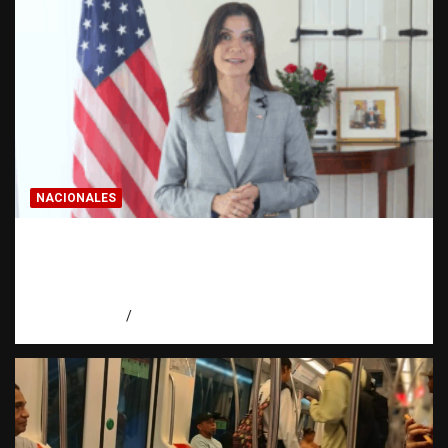
NACIONALES
Embajadora de EE. UU. responde a Aneudys
Santos y reafirma la defensa de la libertad
de expresión
agosto 7, 2026
Miguel Ferrera