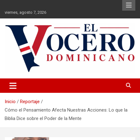
Saltar
al
viernes, agosto 7, 2026
contenido
El Vocero Dominicano
El Vocero Dominicano
Inicio
Reportaje
Cómo el Pensamiento Afecta Nuestras Acciones: Lo que la
Biblia Dice sobre el Poder de la Mente