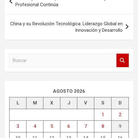
de
Profesional Continúa
entradas
China y su Revolución Tecnológica: Liderazgo Global en
Innovación y Desarrollo
B
u
s
c
a
r
AGOSTO 2026
L
M
X
J
V
S
D
1
2
3
4
5
6
7
8
9