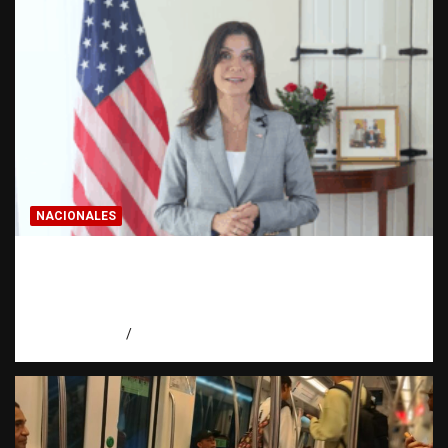
NACIONALES
Embajadora de EE. UU. responde a Aneudys
Santos y reafirma la defensa de la libertad
de expresión
agosto 7, 2026
Miguel Ferrera