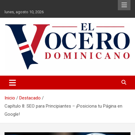
Saltar
al
lunes, agosto 10, 2026
contenido
El Vocero Dominicano
El Vocero Dominicano
Inicio
Destacado
Capítulo 8: SEO para Principiantes – ¡Posiciona tu Página en
Google!