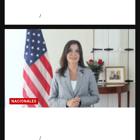
realmente? | Observatorio Fundación RATT
Dominicana
agosto 8, 2026
Eduardo Pérez Agüero
NACIONALES
Embajadora de EE. UU. responde a Aneudys
Santos y reafirma la defensa de la libertad
de expresión
agosto 7, 2026
Miguel Ferrera