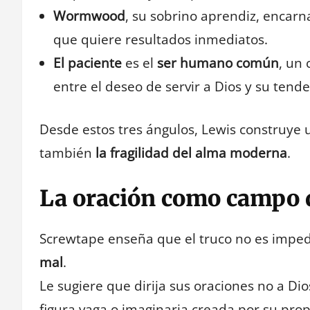
Wormwood
, su sobrino aprendiz, encarn
que quiere resultados inmediatos.
El paciente
es el
ser humano común
, un
entre el deseo de servir a Dios y su tenden
Desde estos tres ángulos, Lewis construye u
también
la fragilidad del alma moderna
.
La oración como campo d
Screwtape enseña que el truco no es impedi
mal
.
Le sugiere que dirija sus oraciones no a Dio
figura vaga o imaginaria creada por su pro