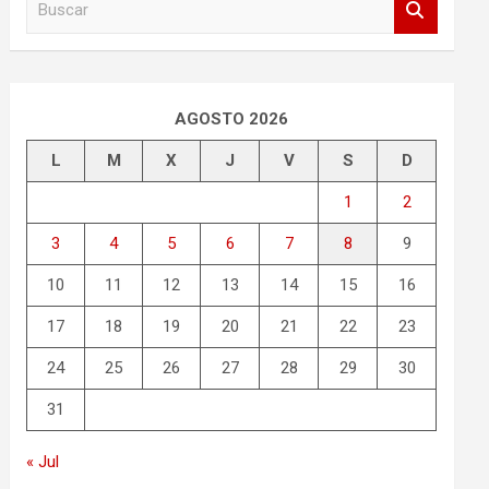
u
s
c
a
r
AGOSTO 2026
L
M
X
J
V
S
D
1
2
3
4
5
6
7
8
9
10
11
12
13
14
15
16
17
18
19
20
21
22
23
24
25
26
27
28
29
30
31
« Jul