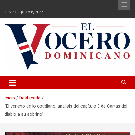
Saltar
al
jueves, agosto 6, 2026
contenido
El Vocero Dominicano
El Vocero Dominicano
Inicio
Destacado
“El veneno de lo cotidiano: análisis del capítulo 3 de Cartas del
diablo a su sobrino”