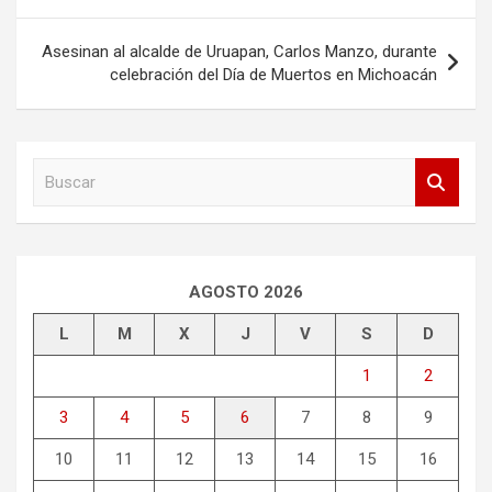
entradas
Asesinan al alcalde de Uruapan, Carlos Manzo, durante
celebración del Día de Muertos en Michoacán
B
u
s
c
a
r
AGOSTO 2026
L
M
X
J
V
S
D
1
2
3
4
5
6
7
8
9
10
11
12
13
14
15
16