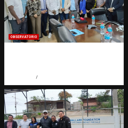
OBSERVATORIO
Cooperación interinstitucional contra la
trata de personas | DICRIM y ONG: una
alianza por las víctimas | Observatorio |
Fundación RATT
agosto 5, 2026
Eduardo Perez