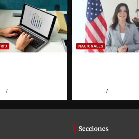
RIO
NACIONALES
cer una estadística:
Embajadora de EE. U
 a la evidencia |
responde a Aneudys 
torio Fundación
reafirma la defensa d
ominicana
libertad de expresión
026
Eduardo Pérez Agüero
agosto 7, 2026
Miguel Ferrera
Secciones