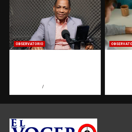
OBSERVATORIO
OBSERVATO
Activo en una investigación:
Cómo ha
¿qué significa realmente? |
del dato
Observatorio Fundación
Observa
RATT Dominicana
RATT D
agosto 8, 2026
Eduardo Pérez Agüero
agosto 8, 2