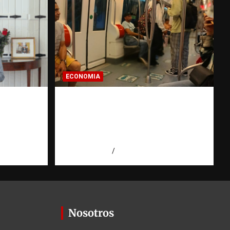
ECONOMIA
U.
Economía dominicana: la
Santos y
pregunta que todo
e la
dominicano en el exterior
hace antes de invertir
agosto 7, 2026
Eduardo Pérez Agüero
Nosotros