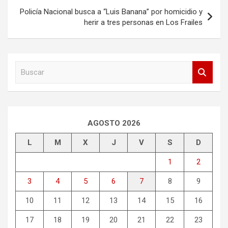
entradas
Policía Nacional busca a “Luis Banana” por homicidio y
herir a tres personas en Los Frailes
B
u
s
c
a
r
AGOSTO 2026
L
M
X
J
V
S
D
1
2
3
4
5
6
7
8
9
10
11
12
13
14
15
16
17
18
19
20
21
22
23