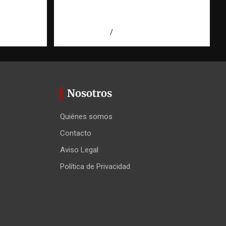
Observatorio Fundación
RATT Dominicana
 Agüero
agosto 5, 2026
Eduardo Pérez Agüero
Nosotros
Quiénes somos
Contacto
Aviso Legal
Política de Privacidad