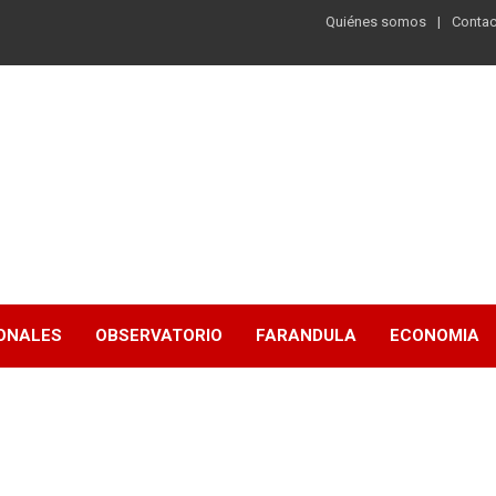
Quiénes somos
Contac
ONALES
OBSERVATORIO
FARANDULA
ECONOMIA