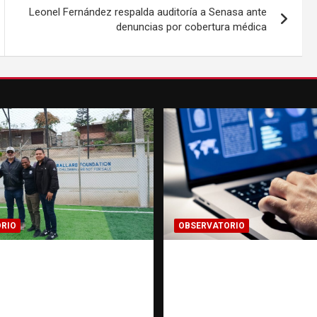
Leonel Fernández respalda auditoría a Senasa ante
denuncias por cobertura médica
RIO
OBSERVATORIO
gación de una ONG
Evidencia digital: la
ata de personas: qué
invisible que hoy for
 qué no puede hacer |
las investigaciones |
torio RATT
Observatorio Fundac