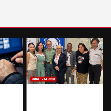
OBSERVATORIO
 prueba
Cooperación ONG y agencias
talece
internacionales | La
pregunta que nació al
ión
investigar HSI |