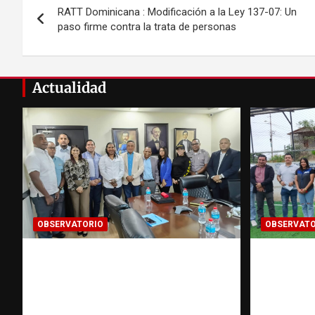
RATT Dominicana : Modificación a la Ley 137-07: Un
de
paso firme contra la trata de personas
entradas
Actualidad
OBSERVATORIO
OBSERVATO
Cooperación
Investi
interinstitucional contra la
sobre tr
trata de personas | DICRIM y
puede y
ONG: una alianza por las
Observa