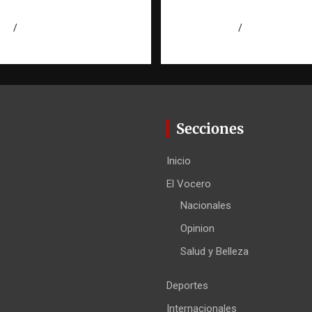
cana
RATT Dominicana
026
Eduardo Perez
agosto 5, 2026
Eduardo Pérez
Secciones
Inicio
El Vocero
Nacionales
Opinion
Salud y Belleza
Deportes
Internacionales