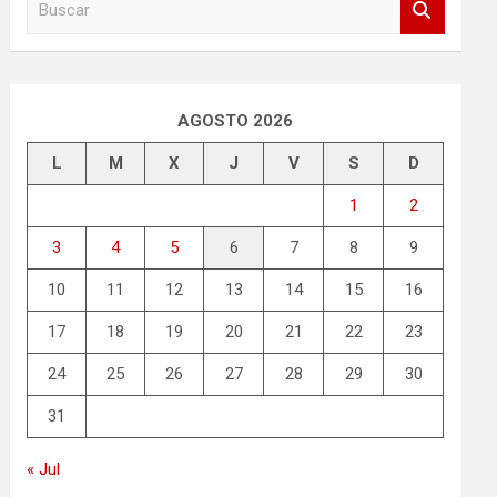
u
s
c
a
r
AGOSTO 2026
L
M
X
J
V
S
D
1
2
3
4
5
6
7
8
9
10
11
12
13
14
15
16
17
18
19
20
21
22
23
24
25
26
27
28
29
30
31
« Jul