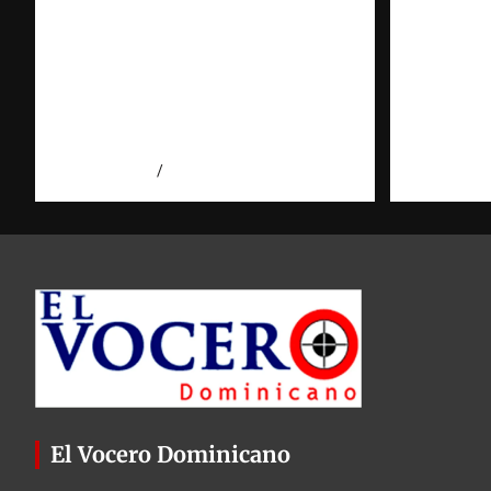
Cooperación
Investi
interinstitucional contra la
sobre tr
trata de personas | DICRIM y
puede y
ONG: una alianza por las
Observa
víctimas | Observatorio |
Domini
Fundación RATT
agosto 5, 2
agosto 5, 2026
Eduardo Perez
El Vocero Dominicano