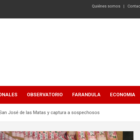
Quiénes somos
Contac
ONALES
OBSERVATORIO
FARANDULA
ECONOMIA
n San José de las Matas y captura a sospechosos