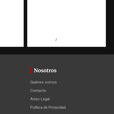
 prueba
Cooperación ONG y agencias
talece
internacionales | La
pregunta que nació al
ión
investigar HSI |
Observatorio Fundación
RATT Dominicana
 Agüero
agosto 5, 2026
Eduardo Pérez Agüero
Nosotros
Quiénes somos
Contacto
Aviso Legal
Política de Privacidad