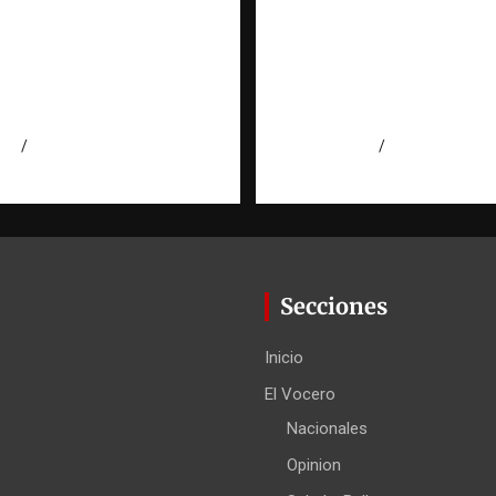
gación de una ONG
Evidencia digital: la
ata de personas: qué
invisible que hoy for
 qué no puede hacer |
las investigaciones |
torio RATT
Observatorio Fundac
cana
RATT Dominicana
026
Eduardo Perez
agosto 5, 2026
Eduardo Pérez
Secciones
Inicio
El Vocero
Nacionales
Opinion