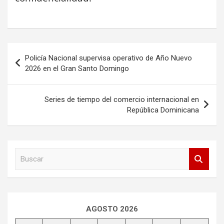
Navegación
Policía Nacional supervisa operativo de Año Nuevo
de
2026 en el Gran Santo Domingo
entradas
Series de tiempo del comercio internacional en
República Dominicana
B
u
s
c
a
r
AGOSTO 2026