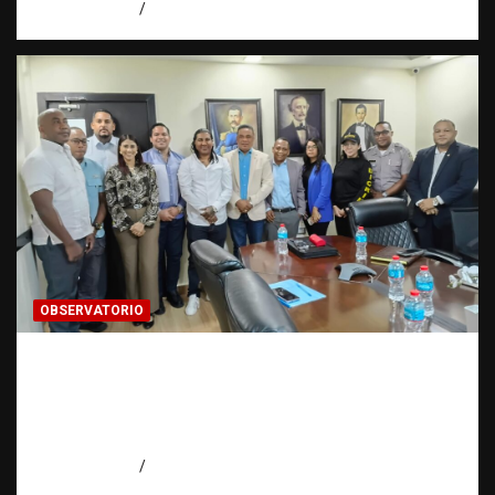
agosto 6, 2026
Eduardo Pérez Agüero
OBSERVATORIO
Cooperación interinstitucional contra la
trata de personas | DICRIM y ONG: una
alianza por las víctimas | Observatorio |
Fundación RATT
agosto 5, 2026
Eduardo Perez