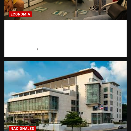
ECONOMIA
Economía dominicana: la pregunta que
todo dominicano en el exterior hace antes
de invertir
agosto 7, 2026
Eduardo Pérez Agüero
NACIONALES