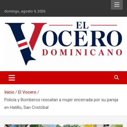
Saltar
al
domingo, agosto 9, 2026
contenido
El Vocero Dominicano
El Vocero Dominicano
Inicio
El Vocero
Policía y Bomberos rescatan a mujer encerrada por su pareja
en Hatillo, San Cristóbal