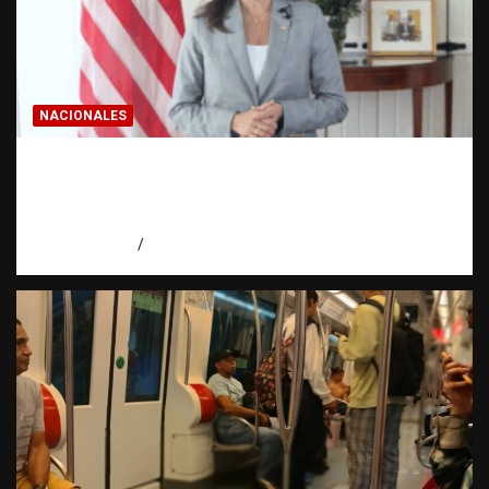
NACIONALES
Embajadora de EE. UU. responde a Aneudys
Santos y reafirma la defensa de la libertad
de expresión
agosto 7, 2026
Miguel Ferrera