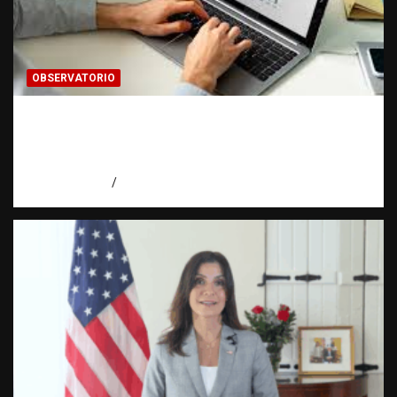
OBSERVATORIO
Cómo hacer una estadística: del dato a la
evidencia | Observatorio Fundación RATT
Dominicana
agosto 8, 2026
Eduardo Pérez Agüero