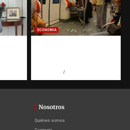
ECONOMIA
U.
Economía dominicana: la
Santos y
pregunta que todo
e la
dominicano en el exterior
hace antes de invertir
agosto 7, 2026
Eduardo Pérez Agüero
Nosotros
Quiénes somos
Contacto