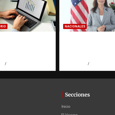
RIO
NACIONALES
cer una estadística:
Embajadora de EE. U
 a la evidencia |
responde a Aneudys 
torio Fundación
reafirma la defensa d
ominicana
libertad de expresión
026
Eduardo Pérez Agüero
agosto 7, 2026
Miguel Ferrera
Secciones
Inicio
El Vocero