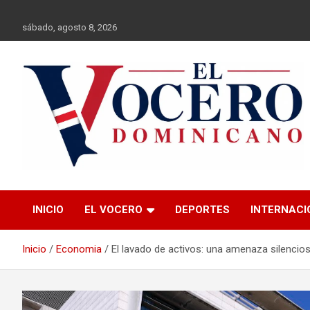
Saltar
al
sábado, agosto 8, 2026
contenido
El Vocero
El Vocero Dominicano
INICIO
EL VOCERO
DEPORTES
INTERNACI
Dominicano
Inicio
Economia
El lavado de activos: una amenaza silencio