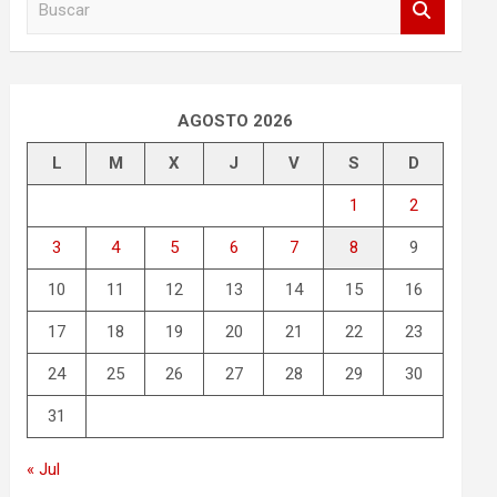
u
s
c
a
r
AGOSTO 2026
L
M
X
J
V
S
D
1
2
3
4
5
6
7
8
9
10
11
12
13
14
15
16
17
18
19
20
21
22
23
24
25
26
27
28
29
30
31
« Jul