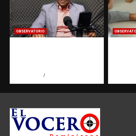
OBSERVATORIO
OBSERVATO
Activo en una investigación:
Cómo ha
¿qué significa realmente? |
del dato
Observatorio Fundación
Observa
RATT Dominicana
RATT D
agosto 8, 2026
Eduardo Pérez Agüero
agosto 8, 2