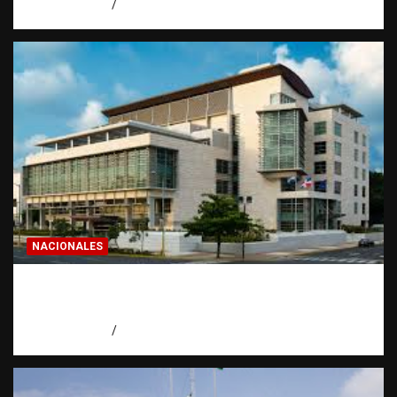
agosto 7, 2026
Eduardo Pérez Agüero
NACIONALES
Condenan a 30 años a dos hombres por
intento de asesinato en Capotillo
agosto 7, 2026
Miguel Ferrera