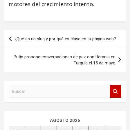
motores del crecimiento interno.
Navegación
¿Qué es un slug y por qué es clave en tu página web?
de
entradas
Putin propone conversaciones de paz con Ucrania en
Turquía el 15 de mayo
B
u
s
c
a
r
AGOSTO 2026