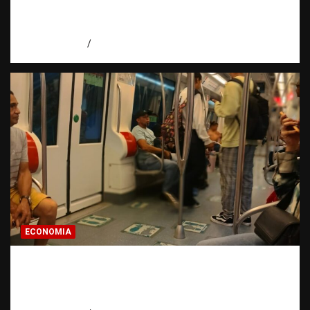
Santos y reafirma la defensa de la libertad
de expresión
agosto 7, 2026
Miguel Ferrera
ECONOMIA
Economía dominicana: la pregunta que
todo dominicano en el exterior hace antes
de invertir