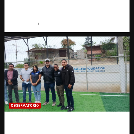
trata de personas | DICRIM y ONG: una
alianza por las víctimas | Observatorio |
Fundación RATT
agosto 5, 2026
Eduardo Perez
OBSERVATORIO
Investigación de una ONG sobre trata de
personas: qué puede y qué no puede hacer |
Observatorio RATT Dominicana