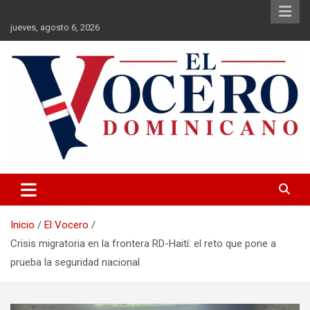
Saltar
al
jueves, agosto 6, 2026
contenido
El Vocero Dominicano
El Vocero Dominicano
Inicio
El Vocero
Crisis migratoria en la frontera RD-Haití: el reto que pone a
prueba la seguridad nacional