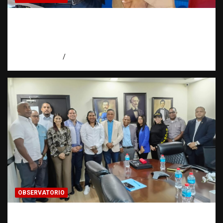
Periodismo de buenas prácticas contra la
trata de personas | Observatorio Fundación
RATT Dominicana
agosto 6, 2026
Eduardo Pérez Agüero
OBSERVATORIO
Cooperación interinstitucional contra la