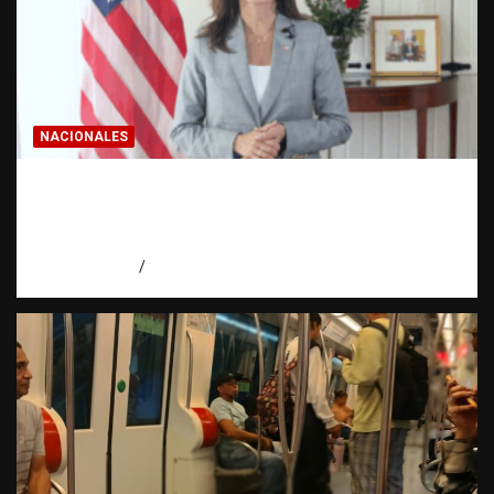
NACIONALES
Embajadora de EE. UU. responde a Aneudys
Santos y reafirma la defensa de la libertad
de expresión
agosto 7, 2026
Miguel Ferrera