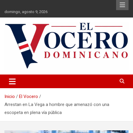
Saltar
al
domingo, agosto 9, 2026
contenido
El Vocero Dominicano
El Vocero Dominicano
Inicio
El Vocero
Arrestan en La Vega a hombre que amenazó con una
escopeta en plena vía pública