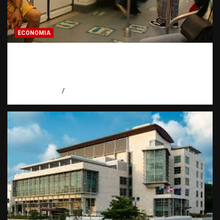
ECONOMIA
Economía dominicana: la pregunta que
todo dominicano en el exterior hace antes
de invertir
agosto 7, 2026
Eduardo Pérez Agüero