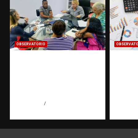
OBSERVATORIO
OBSERVATO
¿CUÁL ES EL PLAN? La
INFOR
pregunta que puede cambiar
CLASIFI
el rumbo de una
investi
investigación | Observatorio
puerta c
Fundación RATT
Observa
Dominicana
RATT D
agosto 7, 2026
Eduardo Pérez Agüero
agosto 7, 2