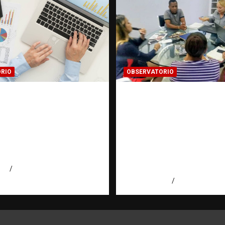
RIO
OBSERVATORIO
MACIÓN
FUENTES CONFIDENC
CADA: Cuando una
La información que 
gación encuentra una
cambiar una investi
errada |
cuando se protege
torio Fundación
correctamente |
ominicana
Observatorio Fundac
RATT Dominicana
026
Eduardo Pérez Agüero
agosto 6, 2026
Eduardo Pérez