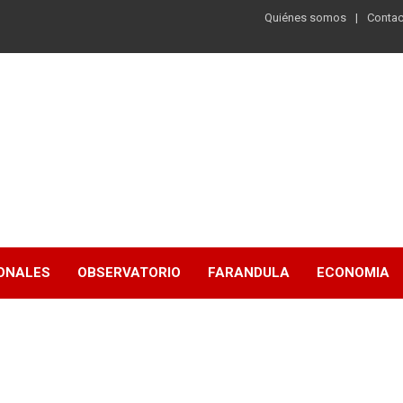
Quiénes somos
Contac
ONALES
OBSERVATORIO
FARANDULA
ECONOMIA