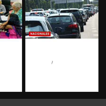
NACIONALES
IALES:
El “corte de pastelito” vuelve
puede
a preocupar en las calles
gación
dominicanas
agosto 6, 2026
Jose Amparo
ión
 Agüero