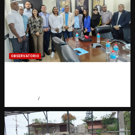
OBSERVATORIO
Cooperación interinstitucional contra la
trata de personas | DICRIM y ONG: una
alianza por las víctimas | Observatorio |
Fundación RATT
agosto 5, 2026
Eduardo Perez