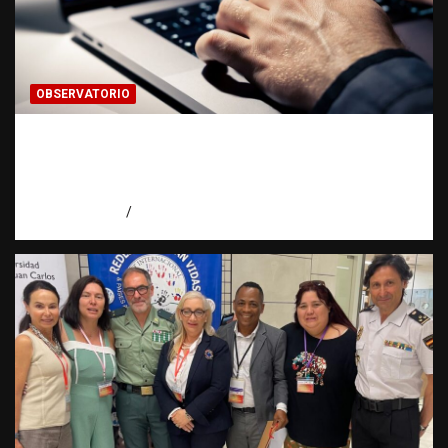
OBSERVATORIO
Evidencia digital: la prueba invisible que
hoy fortalece las investigaciones |
Observatorio Fundación RATT Dominicana
agosto 5, 2026
Eduardo Pérez Agüero