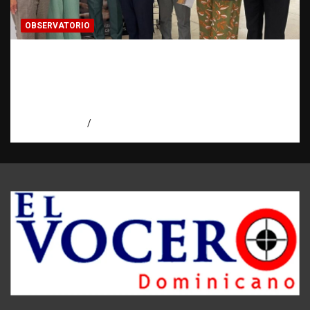
OBSERVATORIO
Cooperación ONG y agencias
internacionales | La pregunta que nació al
investigar HSI | Observatorio Fundación
RATT Dominicana
agosto 5, 2026
Eduardo Pérez Agüero