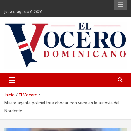
Saltar
al
jueves, agosto 6, 2026
contenido
El Vocero Dominicano
El Vocero Dominicano
Inicio
El Vocero
Muere agente policial tras chocar con vaca en la autovía del
Nordeste