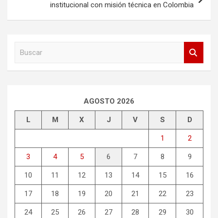
institucional con misión técnica en Colombia
B
u
s
c
a
r
AGOSTO 2026
L
M
X
J
V
S
D
1
2
3
4
5
6
7
8
9
10
11
12
13
14
15
16
17
18
19
20
21
22
23
24
25
26
27
28
29
30