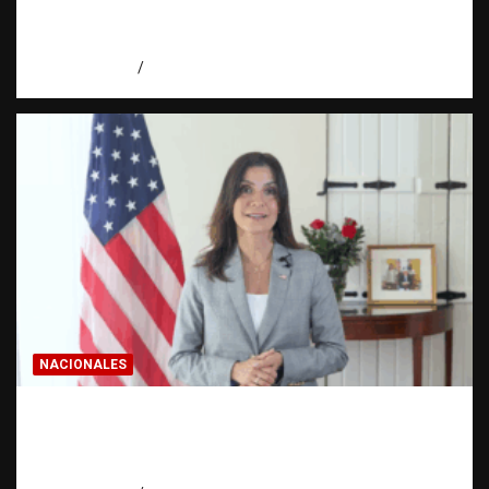
realmente? | Observatorio Fundación RATT
Dominicana
agosto 8, 2026
Eduardo Pérez Agüero
NACIONALES
Embajadora de EE. UU. responde a Aneudys
Santos y reafirma la defensa de la libertad
de expresión