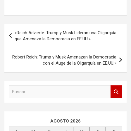
Navegación
«Reich Advierte: Trump y Musk Lideran una Oligarquía
de
que Amenaza la Democracia en EE.UU.»
entradas
Robert Reich: Trump y Musk Amenazan la Democracia
con el Auge de la Oligarquía en EE.UU.»
B
u
s
c
a
r
AGOSTO 2026