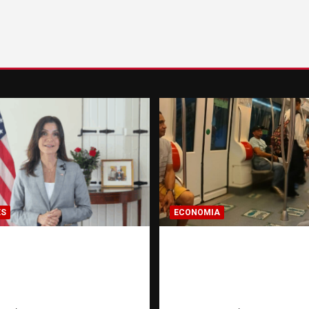
ES
ECONOMIA
ora de EE. UU.
Economía dominicana
e a Aneudys Santos y
pregunta que todo
 la defensa de la
dominicano en el ext
 de expresión
hace antes de inverti