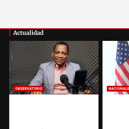
Actualidad
OBSERVATORIO
NACIONAL
Activo en una investigación:
Embajad
¿qué significa realmente? |
respond
Observatorio Fundación
reafirma
RATT Dominicana
libertad