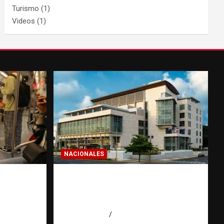
Turismo
(1)
Videos
(1)
NACIONALES
: la
Condenan a 30 años a dos
hombres por intento de
erior
asesinato en Capotillo
r
agosto 7, 2026
Miguel Ferrera