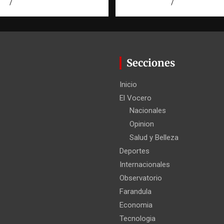
026
Miguel Ferrera
agosto 7, 2026
Eduardo Pérez
Secciones
Inicio
El Vocero
Nacionales
Opinion
Salud y Belleza
Deportes
Internacionales
Observatorio
Farandula
Economia
Tecnologia