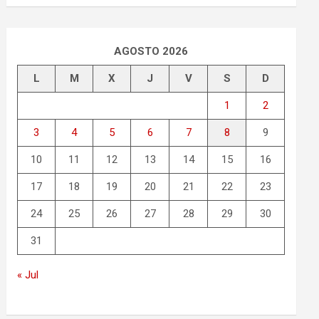
s
c
a
r
AGOSTO 2026
L
M
X
J
V
S
D
1
2
3
4
5
6
7
8
9
10
11
12
13
14
15
16
17
18
19
20
21
22
23
24
25
26
27
28
29
30
31
« Jul