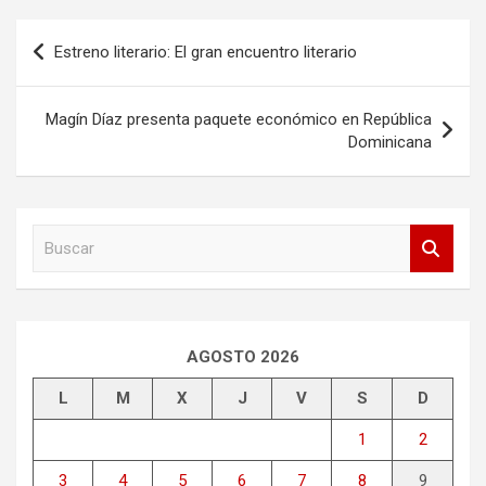
Navegación
Estreno literario: El gran encuentro literario
de
entradas
Magín Díaz presenta paquete económico en República
Dominicana
B
u
s
c
a
r
AGOSTO 2026
L
M
X
J
V
S
D
1
2
3
4
5
6
7
8
9