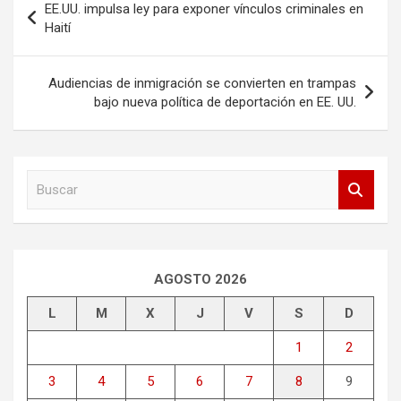
EE.UU. impulsa ley para exponer vínculos criminales en
de
Haití
entradas
Audiencias de inmigración se convierten en trampas
bajo nueva política de deportación en EE. UU.
B
u
s
c
a
r
AGOSTO 2026
L
M
X
J
V
S
D
1
2
3
4
5
6
7
8
9