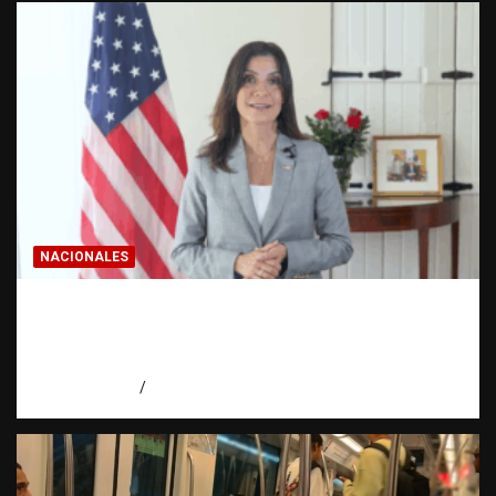
NACIONALES
Embajadora de EE. UU. responde a Aneudys
Santos y reafirma la defensa de la libertad
de expresión
agosto 7, 2026
Miguel Ferrera