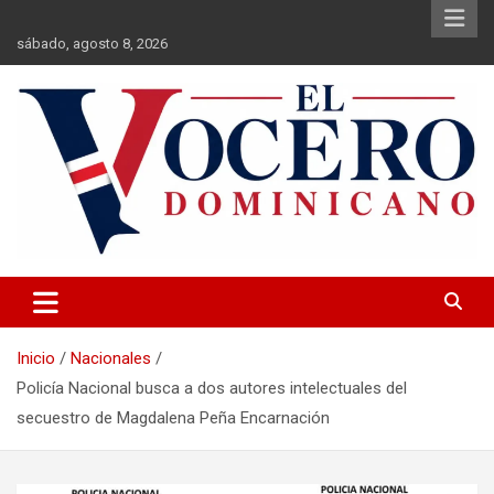
Saltar
al
sábado, agosto 8, 2026
contenido
El Vocero Dominicano
El Vocero Dominicano
Inicio
Nacionales
Policía Nacional busca a dos autores intelectuales del
secuestro de Magdalena Peña Encarnación