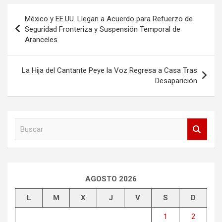
Navegación
México y EE.UU. Llegan a Acuerdo para Refuerzo de
de
Seguridad Fronteriza y Suspensión Temporal de
Aranceles
entradas
La Hija del Cantante Peye la Voz Regresa a Casa Tras
Desaparición
B
u
s
c
a
r
AGOSTO 2026
L
M
X
J
V
S
D
1
2