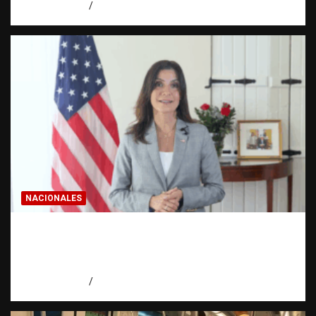
agosto 8, 2026
Eduardo Pérez Agüero
NACIONALES
Embajadora de EE. UU. responde a Aneudys
Santos y reafirma la defensa de la libertad
de expresión
agosto 7, 2026
Miguel Ferrera