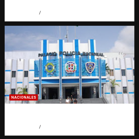
intento de asesinato en Capotillo
agosto 7, 2026
Miguel Ferrera
NACIONALES
Homicidios en RD alcanzan su tasa más
baja en años
agosto 7, 2026
Eduardo Pérez Agüero