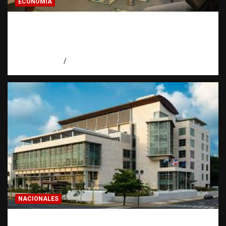
ECONOMIA
Economía dominicana: la pregunta que
todo dominicano en el exterior hace antes
de invertir
agosto 7, 2026
Eduardo Pérez Agüero
NACIONALES
Condenan a 30 años a dos hombres por