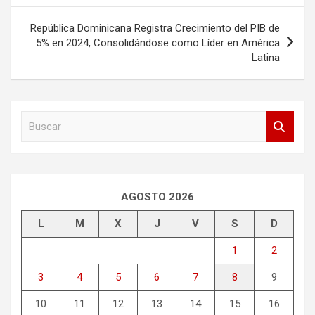
entradas
República Dominicana Registra Crecimiento del PIB de
5% en 2024, Consolidándose como Líder en América
Latina
B
u
s
c
a
r
AGOSTO 2026
L
M
X
J
V
S
D
1
2
3
4
5
6
7
8
9
10
11
12
13
14
15
16