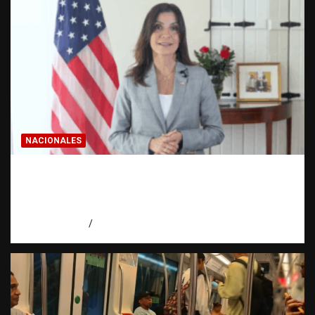
NACIONALES
Embajadora de EE. UU. responde a Aneudys
Santos y reafirma la defensa de la libertad
de expresión
agosto 7, 2026
Miguel Ferrera