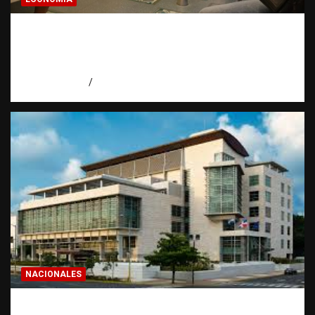
Economía dominicana: la pregunta que
todo dominicano en el exterior hace antes
de invertir
agosto 7, 2026
Eduardo Pérez Agüero
NACIONALES
Condenan a 30 años a dos hombres por