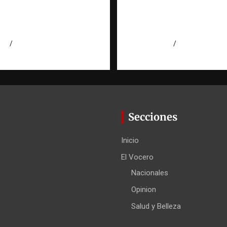
 qué no puede hacer |
las investigaciones |
torio RATT
Observatorio Fundac
cana
RATT Dominicana
026
Eduardo Perez
agosto 5, 2026
Eduardo Pérez
Secciones
Inicio
El Vocero
Nacionales
Opinion
Salud y Belleza