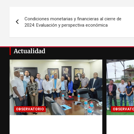
Navegación
Condiciones monetarias y financieras al cierre de
de
2024: Evaluación y perspectiva económica
entradas
Actualidad
OBSERVATORIO
OBSERVATO
Cooperación
Investi
interinstitucional contra la
sobre tr