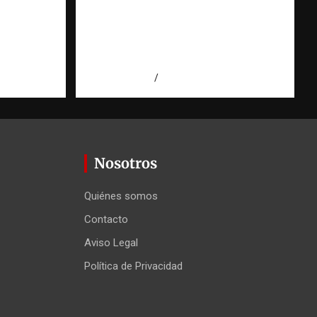
pregunta que nació al
ión
investigar HSI |
Observatorio Fundación
RATT Dominicana
 Agüero
agosto 5, 2026
Eduardo Pérez Agüero
Nosotros
Quiénes somos
Contacto
Aviso Legal
Política de Privacidad