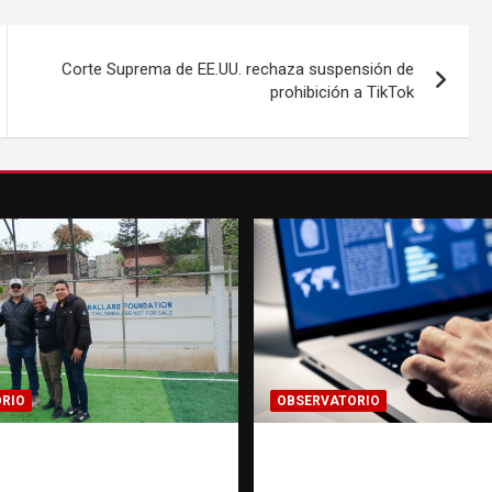
Corte Suprema de EE.UU. rechaza suspensión de
prohibición a TikTok
RIO
OBSERVATORIO
gación de una ONG
Evidencia digital: la
ata de personas: qué
invisible que hoy for