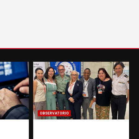
OBSERVATORIO
 prueba
Cooperación ONG y agencias
talece
internacionales | La