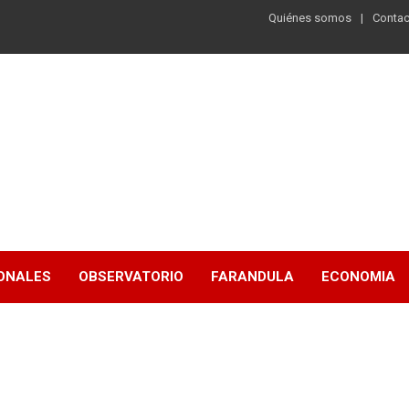
Quiénes somos
Contac
ONALES
OBSERVATORIO
FARANDULA
ECONOMIA