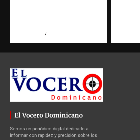
trata de personas | DICRIM y
puede y
ONG: una alianza por las
Observa
víctimas | Observatorio |
Domini
Fundación RATT
agosto 5, 2
agosto 5, 2026
Eduardo Perez
El Vocero Dominicano
Somos un periódico digital dedicado a
informar con rapidez y precisión sobre los