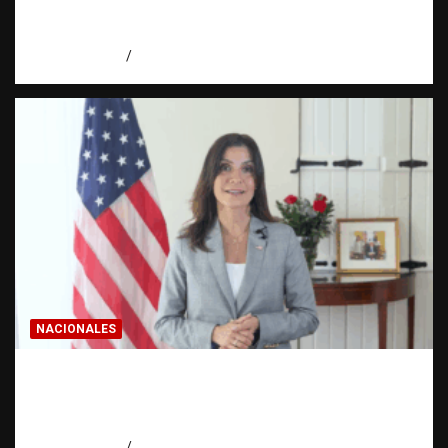
evidencia | Observatorio Fundación RATT
Dominicana
agosto 8, 2026
Eduardo Pérez Agüero
NACIONALES
Embajadora de EE. UU. responde a Aneudys
Santos y reafirma la defensa de la libertad
de expresión
agosto 7, 2026
Miguel Ferrera