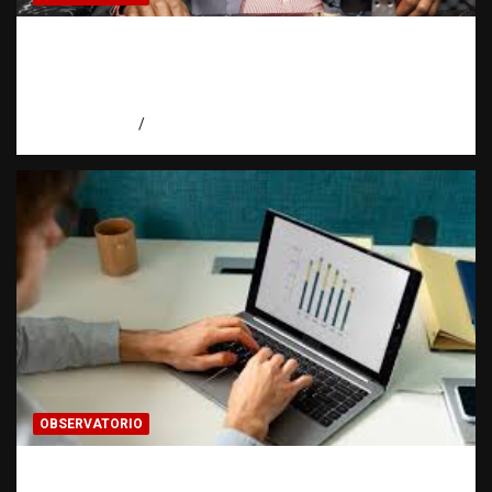
Activo en una investigación: ¿qué significa
realmente? | Observatorio Fundación RATT
Dominicana
agosto 8, 2026
Eduardo Pérez Agüero
OBSERVATORIO
Cómo hacer una estadística: del dato a la