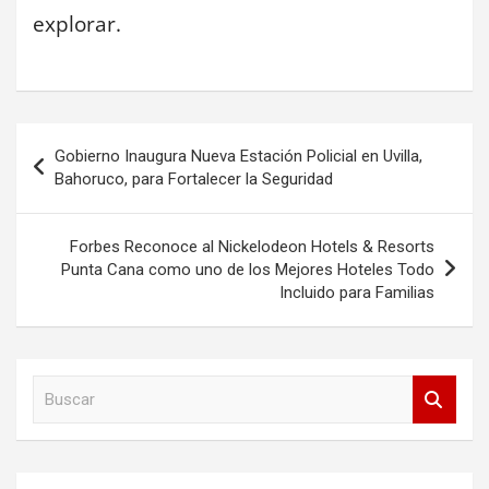
explorar.
Navegación
Gobierno Inaugura Nueva Estación Policial en Uvilla,
de
Bahoruco, para Fortalecer la Seguridad
entradas
Forbes Reconoce al Nickelodeon Hotels & Resorts
Punta Cana como uno de los Mejores Hoteles Todo
Incluido para Familias
B
u
s
c
a