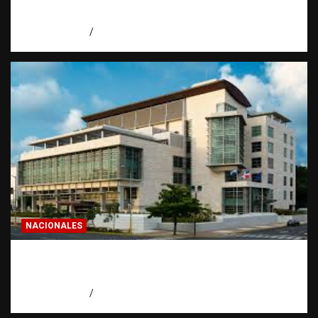
de invertir
agosto 7, 2026
Eduardo Pérez Agüero
NACIONALES
Condenan a 30 años a dos hombres por
intento de asesinato en Capotillo
agosto 7, 2026
Miguel Ferrera