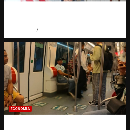
Embajadora de EE. UU. responde a Aneudys
Santos y reafirma la defensa de la libertad
de expresión
agosto 7, 2026
Miguel Ferrera
ECONOMIA
Economía dominicana: la pregunta que
todo dominicano en el exterior hace antes