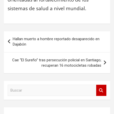
sistemas de salud a nivel mundial.
Navegación
Hallan muerto a hombre reportado desaparecido en
de
Dajabón
entradas
Cae “El Sureño” tras persecución policial en Santiago;
recuperan 16 motocicletas robadas
B
u
s
c
a