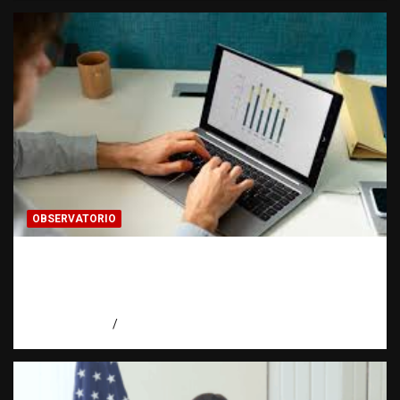
OBSERVATORIO
Cómo hacer una estadística: del dato a la
evidencia | Observatorio Fundación RATT
Dominicana
agosto 8, 2026
Eduardo Pérez Agüero