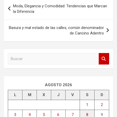
Navegación
Moda, Elegancia y Comodidad: Tendencias que Marcan
de
la Diferencia
entradas
Basura y mal estado de las calles, común denominador
de Cancino Adentro
B
u
s
c
a
r
AGOSTO 2026
L
M
X
J
V
S
D
1
2
3
4
5
6
7
8
9