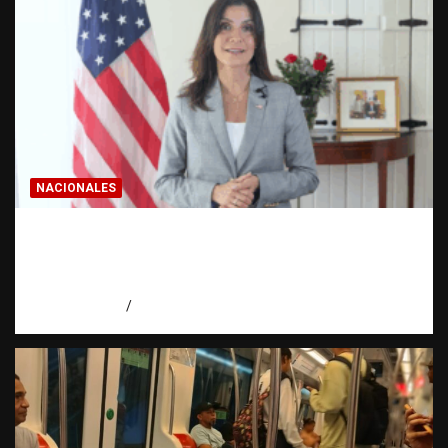
NACIONALES
Embajadora de EE. UU. responde a Aneudys
Santos y reafirma la defensa de la libertad
de expresión
agosto 7, 2026
Miguel Ferrera